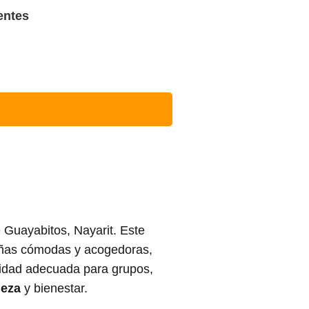
entes
Guayabitos, Nayarit. Este
añas cómodas y acogedoras,
acidad adecuada para grupos,
leza
y bienestar.