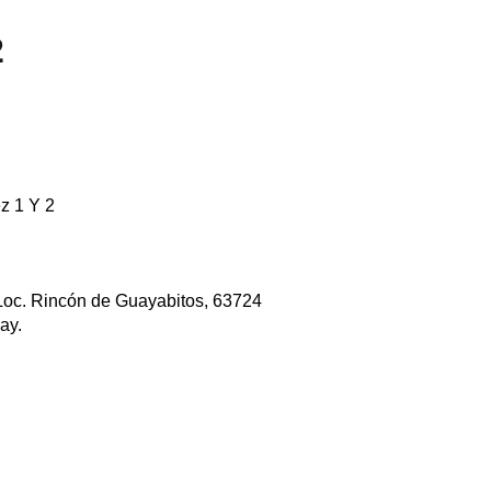
2
z 1 Y 2
Loc. Rincón de Guayabitos, 63724
ay.