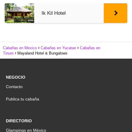
Ik Kil Hotel
Cabañas en Mexico
Cabañas en Yucatan
Cabañas en
Tinum
Mayaland Hotel & Bungalows
NEGOCIO
Contacto
Publica tu cabaña
DIRECTORIO
Glampings en México