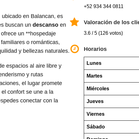
+52 934 344 0811
, ubicado en Balancan, es
Valoración de los cli
nes buscan un
descanso
en
 ofrece un **hospedaje
3.6 / 5 (126 votos)
 familiares o románticas,
Horarios
ilidad y bellezas naturales.
Lunes
de espacios al aire libre y
enderismo y rutas
Martes
ciones, el lugar promete
Miércoles
el confort se une a la
éspedes conectar con la
Jueves
Viernes
Sábado