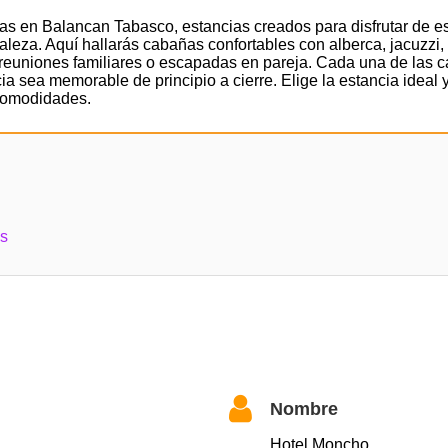
as en Balancan Tabasco, estancias creados para disfrutar de e
eza. Aquí hallarás cabañas confortables con alberca, jacuzzi, e
reuniones familiares o escapadas en pareja. Cada una de las c
ia sea memorable de principio a cierre. Elige la estancia ideal 
 comodidades.
as
Nombre
Hotel Moncho