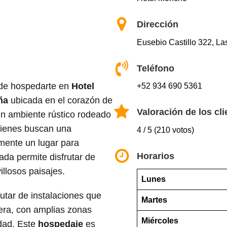
Dirección
Eusebio Castillo 322, La
Teléfono
 de hospedarte en
Hotel
+52 934 690 5361
ña
ubicada en el corazón de
Valoración de los cli
un ambiente rústico rodeado
uienes buscan una
4 / 5 (210 votos)
mente un lugar para
Horarios
iada permite disfrutar de
illosos paisajes.
Lunes
rutar de instalaciones que
Martes
era, con amplias zonas
Miércoles
idad. Este
hospedaje
es