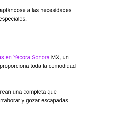
daptándose a las necesidades
especiales.
s en Yecora Sonora
MX, un
io proporciona toda la comodidad
n crean una completa que
corraborar y gozar escapadas