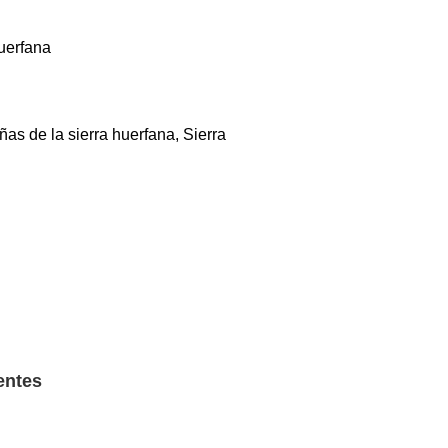
uerfana
s de la sierra huerfana, Sierra
entes