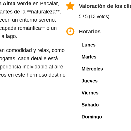
 Alma Verde
en Bacalar,
Valoración de los cli
antes de la **naturaleza**.
5 / 5 (13 votos)
ecen un entorno sereno,
escapada romántica** o un
Horarios
 a lago.
Lunes
zan comodidad y relax, como
Martes
ogatas, cada detalle está
eriencia inolvidable al aire
Miércoles
cos en este hermoso destino
Jueves
Viernes
Sábado
Domingo