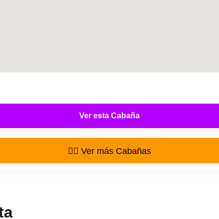
Ver esta Cabaña
👉🏻 Ver más Cabañas
ta