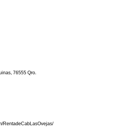
uinas, 76555 Qro.
om/RentadeCabLasOvejas/