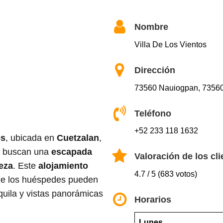
Nombre
Villa De Los Vientos
Dirección
73560 Nauiogpan, 73560
Teléfono
+52 233 118 1632
os
, ubicada en
Cuetzalan
,
es buscan una
escapada
Valoración de los cli
eza
. Este
alojamiento
4.7 / 5 (683 votos)
de los huéspedes pueden
quila y vistas panorámicas
Horarios
Lunes