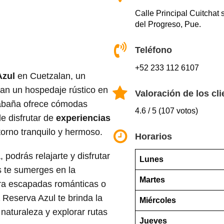
Calle Principal Cuitchat 
del Progreso, Pue.
Teléfono
+52 233 112 6107
Azul
en Cuetzalan, un
can un hospedaje rústico en
Valoración de los cli
cabaña ofrece cómodas
4.6 / 5 (107 votos)
de disfrutar de
experiencias
torno tranquilo y hermoso.
Horarios
 podrás relajarte y disfrutar
Lunes
s te sumerges en la
Martes
ara escapadas románticas o
Reserva Azul te brinda la
Miércoles
naturaleza y explorar rutas
Jueves