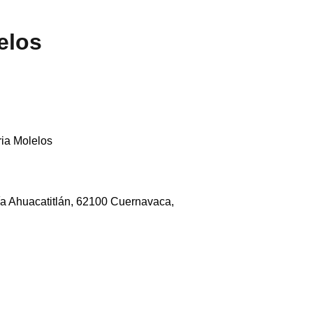
elos
ia Molelos
ía Ahuacatitlán, 62100 Cuernavaca,