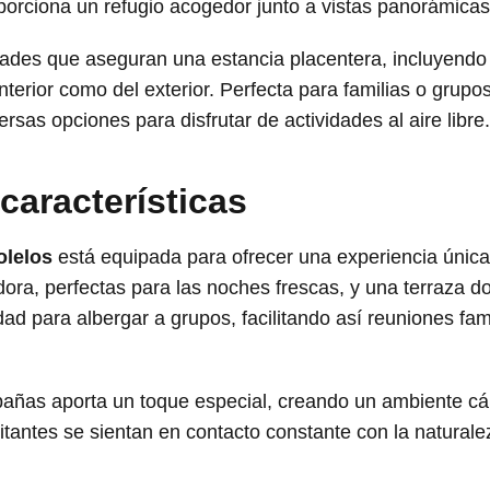
orciona un refugio acogedor junto a vistas panorámicas q
des que aseguran una estancia placentera, incluyendo á
 interior como del exterior. Perfecta para familias o grup
rsas opciones para disfrutar de actividades al aire libre.
aracterísticas
olelos
está equipada para ofrecer una experiencia únic
a, perfectas para las noches frescas, y una terraza don
ad para albergar a grupos, facilitando así reuniones fa
bañas aporta un toque especial, creando un ambiente cá
isitantes se sientan en contacto constante con la natura