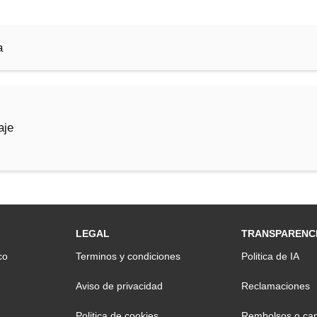
a
aje
LEGAL
TRANSPARENC
co
Terminos y condiciones
Politica de IA
Aviso de privacidad
Reclamaciones
Politica de cookies
Rembolsos o can