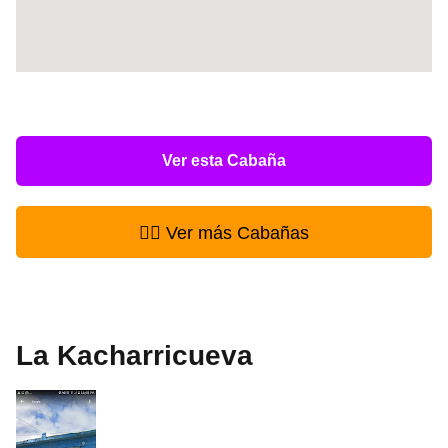
Ver esta Cabaña
👉🏻 Ver más Cabañas
La Kacharricueva